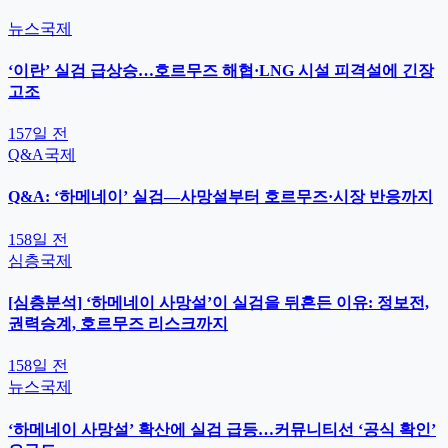
뉴스
국제
‘이란’ 실검 급상승…호르무즈 해협·LNG 시설 피격설에 긴장
고조
157일 전
Q&A
국제
Q&A: ‘하메네이’ 실검—사망설부터 호르무즈·시장 반응까지
158일 전
심층
국제
[심층분석] ‘하메네이 사망설’이 실검을 뒤흔든 이유: 정보전,
권력승계, 호르무즈 리스크까지
158일 전
뉴스
국제
‘하메네이 사망설’ 확산에 실검 급등…커뮤니티선 ‘공식 확인’