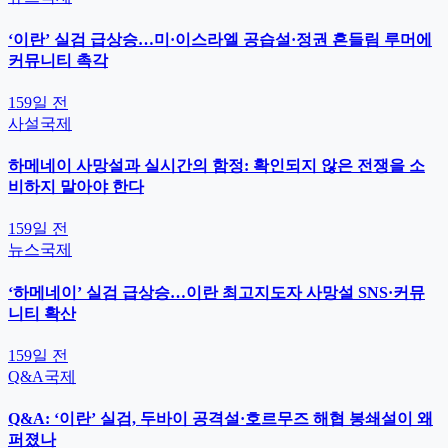
‘이란’ 실검 급상승…미·이스라엘 공습설·정권 흔들림 루머에
커뮤니티 촉각
159일 전
사설
국제
하메네이 사망설과 실시간의 함정: 확인되지 않은 전쟁을 소
비하지 말아야 한다
159일 전
뉴스
국제
‘하메네이’ 실검 급상승…이란 최고지도자 사망설 SNS·커뮤
니티 확산
159일 전
Q&A
국제
Q&A: ‘이란’ 실검, 두바이 공격설·호르무즈 해협 봉쇄설이 왜
퍼졌나