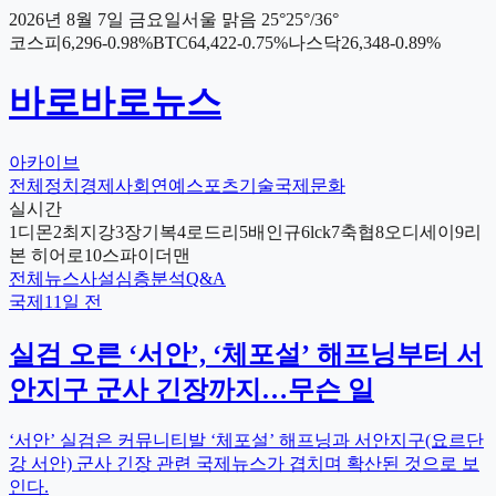
2026년 8월 7일 금요일
서울
맑음
25
°
25
°/
36
°
코스피
6,296
-0.98
%
BTC
64,422
-0.75
%
나스닥
26,348
-0.89
%
바로바로뉴스
아카이브
전체
정치
경제
사회
연예
스포츠
기술
국제
문화
실시간
1
디몬
2
최지강
3
장기복
4
로드리
5
배인규
6
lck
7
축협
8
오디세이
9
리
본 히어로
10
스파이더맨
전체
뉴스
사설
심층분석
Q&A
국제
11일 전
실검 오른 ‘서안’, ‘체포설’ 해프닝부터 서
안지구 군사 긴장까지…무슨 일
‘서안’ 실검은 커뮤니티발 ‘체포설’ 해프닝과 서안지구(요르단
강 서안) 군사 긴장 관련 국제뉴스가 겹치며 확산된 것으로 보
인다.