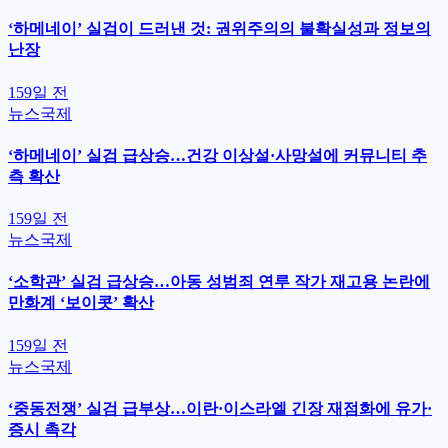
‘하메네이’ 실검이 드러낸 것: 권위주의의 불확실성과 정보의
난장
159일 전
뉴스
국제
‘하메네이’ 실검 급상승…건강 이상설·사망설에 커뮤니티 추
측 확산
159일 전
뉴스
국제
‘소학관’ 실검 급상승…아동 성범죄 연루 작가 재고용 논란에
만화계 ‘보이콧’ 확산
159일 전
뉴스
국제
‘중동전쟁’ 실검 급부상…이란·이스라엘 긴장 재점화에 유가·
증시 촉각