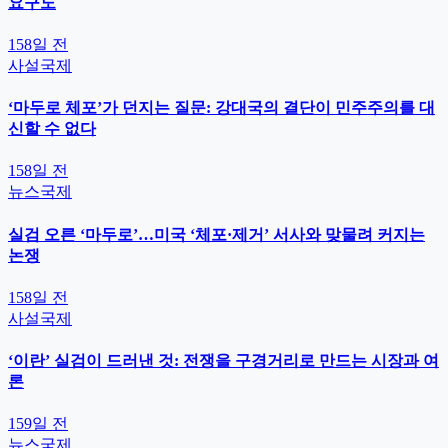
요구도
158일 전
사설
국제
‘마두로 체포’가 던지는 질문: 강대국의 결단이 민주주의를 대
신할 수 없다
158일 전
뉴스
국제
실검 오른 ‘마두로’…미국 ‘체포·제거’ 서사와 맞물려 커지는
논쟁
158일 전
사설
국제
‘이란’ 실검이 드러낸 것: 전쟁을 구경거리로 만드는 시장과 여
론
159일 전
뉴스
국제