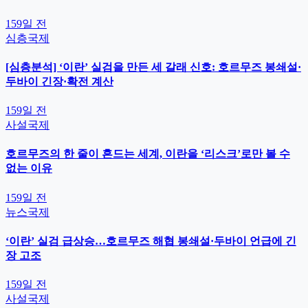
159일 전
심층
국제
[심층분석] ‘이란’ 실검을 만든 세 갈래 신호: 호르무즈 봉쇄설·
두바이 긴장·확전 계산
159일 전
사설
국제
호르무즈의 한 줄이 흔드는 세계, 이란을 ‘리스크’로만 볼 수
없는 이유
159일 전
뉴스
국제
‘이란’ 실검 급상승…호르무즈 해협 봉쇄설·두바이 언급에 긴
장 고조
159일 전
사설
국제