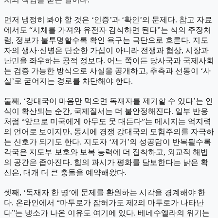
먼저 냉정히 봐야 할 것은 ‘인증’과 ‘확인’의 문제다. 참고 자료
에서도 “시체를 가져와 유전자 감식하면 된다”는 식의 주장처
럼, 정보가 불투명할수록 확인 욕구는 극단으로 흐른다. 지도
자의 생사·신병은 단순한 가십이 아니라 전쟁과 협상, 시장과
난민을 좌우하는 공적 정보다. 어느 쪽이든 당사국과 국제사회
는 검증 가능한 방식으로 사실을 공개하고, 추측과 선동이 ‘사
실’로 굳어지는 경로를 차단해야 한다.
둘째, ‘강대국이 마음만 먹으면 독재자를 제거할 수 있다’는 인
식이 확산되는 순간, 국제질서는 더 불안정해진다. 일부 반응
처럼 “앞으로 미국에게 아무도 못 대든다”는 메시지는 억지력
의 언어로 보이지만, 동시에 경쟁 강대국의 모험주의를 자극하
는 신호가 되기도 한다. 지도자 ‘제거’의 성공담이 반복될수록
각국은 지도부 보호와 보복 능력에 더 집착하고, 외교적 해법
의 공간은 좁아진다. 힘의 과시가 평화를 담보한다는 낡은 확
신은, 대개 더 큰 충돌을 예약해왔다.
셋째, ‘독재자 한 명’에 문제를 환원하는 시각을 경계해야 한
다. 온라인에서 “마두로가 잡혀가도 제2의 마두로가 나타난
다”는 냉소가 나온 이유도 여기에 있다. 베네수엘라의 위기는