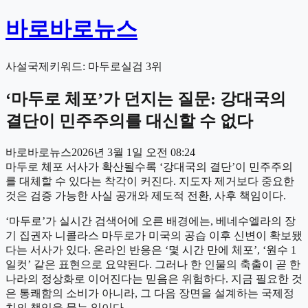
바로바로뉴스
사설
국제
키워드:
마두로
실검
3
위
‘마두로 체포’가 던지는 질문: 강대국의
결단이 민주주의를 대신할 수 없다
바로바로뉴스
2026년 3월 1일 오전 08:24
마두로 체포 서사가 확산될수록 ‘강대국의 결단’이 민주주의
를 대체할 수 있다는 착각이 커진다. 지도자 제거보다 중요한
것은 검증 가능한 사실 공개와 제도적 전환, 사후 책임이다.
‘마두로’가 실시간 검색어에 오른 배경에는, 베네수엘라의 장
기 집권자 니콜라스 마두로가 미국의 공습 이후 신변이 확보됐
다는 서사가 있다. 온라인 반응은 ‘몇 시간 만에 체포’, ‘원수 1
일컷’ 같은 표현으로 요약된다. 그러나 한 인물의 축출이 곧 한
나라의 정상화로 이어진다는 믿음은 위험하다. 지금 필요한 것
은 통쾌함의 소비가 아니라, 그 다음 장면을 설계하는 국제정
치의 책임을 묻는 일이다.