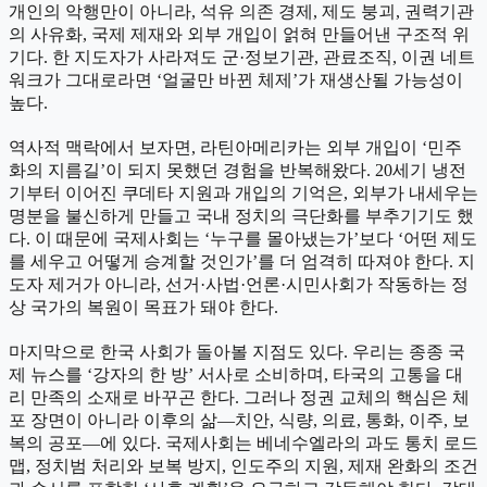
개인의 악행만이 아니라, 석유 의존 경제, 제도 붕괴, 권력기관
의 사유화, 국제 제재와 외부 개입이 얽혀 만들어낸 구조적 위
기다. 한 지도자가 사라져도 군·정보기관, 관료조직, 이권 네트
워크가 그대로라면 ‘얼굴만 바뀐 체제’가 재생산될 가능성이
높다.
역사적 맥락에서 보자면, 라틴아메리카는 외부 개입이 ‘민주
화의 지름길’이 되지 못했던 경험을 반복해왔다. 20세기 냉전
기부터 이어진 쿠데타 지원과 개입의 기억은, 외부가 내세우는
명분을 불신하게 만들고 국내 정치의 극단화를 부추기기도 했
다. 이 때문에 국제사회는 ‘누구를 몰아냈는가’보다 ‘어떤 제도
를 세우고 어떻게 승계할 것인가’를 더 엄격히 따져야 한다. 지
도자 제거가 아니라, 선거·사법·언론·시민사회가 작동하는 정
상 국가의 복원이 목표가 돼야 한다.
마지막으로 한국 사회가 돌아볼 지점도 있다. 우리는 종종 국
제 뉴스를 ‘강자의 한 방’ 서사로 소비하며, 타국의 고통을 대
리 만족의 소재로 바꾸곤 한다. 그러나 정권 교체의 핵심은 체
포 장면이 아니라 이후의 삶—치안, 식량, 의료, 통화, 이주, 보
복의 공포—에 있다. 국제사회는 베네수엘라의 과도 통치 로드
맵, 정치범 처리와 보복 방지, 인도주의 지원, 제재 완화의 조건