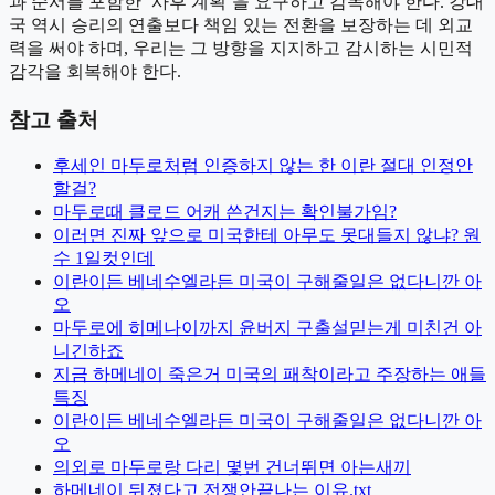
과 순서를 포함한 ‘사후 계획’을 요구하고 감독해야 한다. 강대
국 역시 승리의 연출보다 책임 있는 전환을 보장하는 데 외교
력을 써야 하며, 우리는 그 방향을 지지하고 감시하는 시민적
감각을 회복해야 한다.
참고 출처
후세인 마두로처럼 인증하지 않는 한 이란 절대 인정안
할걸?
마두로때 클로드 어캐 쓴건지는 확인불가임?
이러면 진짜 앞으로 미국한테 아무도 못대들지 않냐? 원
수 1일컷인데
이란이든 베네수엘라든 미국이 구해줄일은 없다니깐 아
오
마두로에 히메나이까지 윤버지 구출설믿는게 미친건 아
니긴하죠
지금 하메네이 죽은거 미국의 패착이라고 주장하는 애들
특징
이란이든 베네수엘라든 미국이 구해줄일은 없다니깐 아
오
의외로 마두로랑 다리 몇번 건너뛰면 아는새끼
하메네이 뒤졌다고 전쟁안끝나는 이유.txt