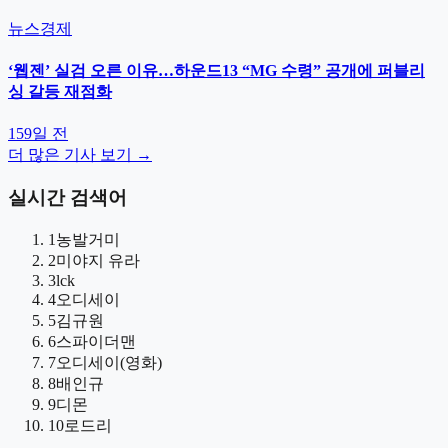
뉴스
경제
‘웹젠’ 실검 오른 이유…하운드13 “MG 수령” 공개에 퍼블리
싱 갈등 재점화
159일 전
더 많은 기사 보기 →
실시간 검색어
1
농발거미
2
미야지 유라
3
lck
4
오디세이
5
김규원
6
스파이더맨
7
오디세이(영화)
8
배인규
9
디몬
10
로드리