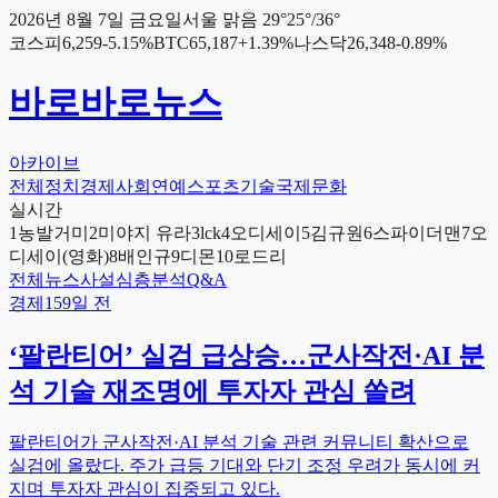
2026년 8월 7일 금요일
서울
맑음
29
°
25
°/
36
°
코스피
6,259
-5.15
%
BTC
65,187
+
1.39
%
나스닥
26,348
-0.89
%
바로바로뉴스
아카이브
전체
정치
경제
사회
연예
스포츠
기술
국제
문화
실시간
1
농발거미
2
미야지 유라
3
lck
4
오디세이
5
김규원
6
스파이더맨
7
오
디세이(영화)
8
배인규
9
디몬
10
로드리
전체
뉴스
사설
심층분석
Q&A
경제
159일 전
‘팔란티어’ 실검 급상승…군사작전·AI 분
석 기술 재조명에 투자자 관심 쏠려
팔란티어가 군사작전·AI 분석 기술 관련 커뮤니티 확산으로
실검에 올랐다. 주가 급등 기대와 단기 조정 우려가 동시에 커
지며 투자자 관심이 집중되고 있다.