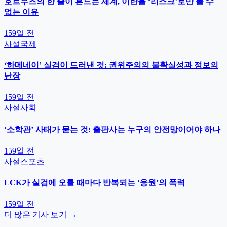
호르무즈의 한 줄이 흔드는 세계, 이란을 ‘리스크’로만 볼 수
없는 이유
159일 전
사설
국제
‘하메네이’ 실검이 드러낸 것: 권위주의의 불확실성과 정보의
난장
159일 전
사설
사회
‘소학관’ 사태가 묻는 것: 출판사는 누구의 안전망이어야 하나
159일 전
사설
스포츠
LCK가 실검에 오를 때마다 반복되는 ‘응원’의 폭력
159일 전
더 많은 기사 보기 →