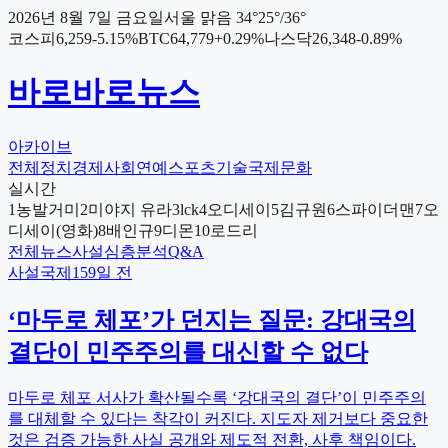
2026년 8월 7일 금요일
서울
맑음
34
°
25
°/
36
°
코스피
6,259
-5.15
%
BTC
64,779
+
0.29
%
나스닥
26,348
-0.89
%
바로바로뉴스
아카이브
전체
정치
경제
사회
연예
스포츠
기술
국제
문화
실시간
1
농발거미
2
미야지 유라
3
lck
4
오디세이
5
김규원
6
스파이더맨
7
오
디세이(영화)
8
배인규
9
디몬
10
로드리
전체
뉴스
사설
심층분석
Q&A
사설
국제
159일 전
‘마두로 체포’가 던지는 질문: 강대국의
결단이 민주주의를 대신할 수 없다
마두로 체포 서사가 확산될수록 ‘강대국의 결단’이 민주주의
를 대체할 수 있다는 착각이 커진다. 지도자 제거보다 중요한
것은 검증 가능한 사실 공개와 제도적 전환, 사후 책임이다.