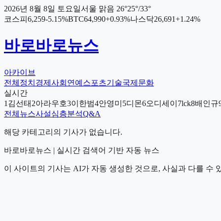
2026년 8월 8일 토요일
서울
맑음
26
°
25
°/
33
°
코스피
6,259
-5.15
%
BTC
64,990
+
0.93
%
나스닥
26,691
+
1.24
%
바로바로뉴스
아카이브
전체
정치
경제
사회
연예
스포츠
기술
국제
문화
실시간
1
김선태
2
아라우호
3
이한범
4
안영미
5
디몬
6
오디세이
7
lck
8
배인규
전체
뉴스
사설
심층분석
Q&A
해당 카테고리의 기사가 없습니다.
바로바로뉴스 | 실시간 검색어 기반 자동 뉴스
이 사이트의 기사는 AI가 자동 생성한 것으로, 사실과 다를 수 