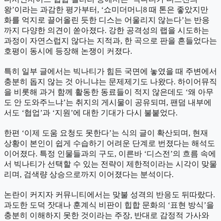
왕’이라는 과감한 평가부터, ‘쇼미더머니8 때 톤은 좋았지만
화를 억지로 끌어올린 듯한 디스는 어울리지 않는다’는 반응
까지 다양한 의견이 쏟아졌다. 강한 공격성의 랩을 시도하는
과정이 자연스럽지 않다는 지적과, 한 곡으로 판을 흔들었다는
호평이 동시에 등장해 논쟁이 커졌다.
특히 일부 글에서는 빅나티가 힘든 국면에 놓였을 때 주변에서
충분히 돕지 않는 것 아니냐는 문제제기도 나왔다. 하이어뮤직
을 비롯해 과거 함께 활동한 동료들이 적지 않은데도 ‘왜 아무
도 안 도와주느냐’는 취지의 게시물이 공유되며, 팬덤 내부에
서도 ‘협업’과 ‘지원’에 대한 기대가 다시 불붙었다.
한편 ‘이제 도움 요청도 못한다’는 식의 글이 확산되며, 현재
상황이 본인이 쉽게 수습하기 어려운 단계로 번졌다는 해석도
이어졌다. 특정 인물들과의 구도, 이른바 ‘디스전’의 흐름 속에
서 빅나티가 선택할 수 있는 전략이 제한적이라는 시각이 맞물
리며, 검색량 상승으로까지 이어졌다는 분석이다.
논란이 커지자 커뮤니티에서는 맞불 성격의 반응도 뒤따랐다.
과도한 도덕 잣대나 훈계식 비판이 힙합 문화의 ‘표현 방식’을
충분히 이해하지 못한 것이라는 주장, 반대로 감정적 가사와