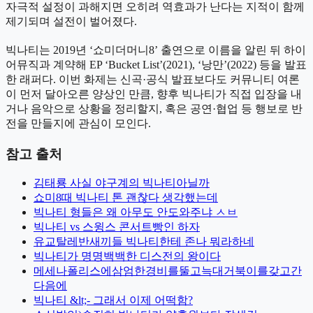
자극적 설정이 과해지면 오히려 역효과가 난다는 지적이 함께
제기되며 설전이 벌어졌다.
빅나티는 2019년 ‘쇼미더머니8’ 출연으로 이름을 알린 뒤 하이
어뮤직과 계약해 EP ‘Bucket List’(2021), ‘낭만’(2022) 등을 발표
한 래퍼다. 이번 화제는 신곡·공식 발표보다도 커뮤니티 여론
이 먼저 달아오른 양상인 만큼, 향후 빅나티가 직접 입장을 내
거나 음악으로 상황을 정리할지, 혹은 공연·협업 등 행보로 반
전을 만들지에 관심이 모인다.
참고 출처
김태룡 사실 야구계의 빅나티아닐까
쇼미8때 빅나티 톤 괜찮다 생각했는데
빅나티 형들은 왜 아무도 안도와주냐 ㅅㅂ
빅나티 vs 스윙스 콘서트빵인 하자
유교탈레반새끼들 빅나티한테 존나 뭐라하네
빅나티가 명명백백한 디스전의 왕이다
메세나폴리스에삼엄한경비를뚤고늑대거북이를갖고간
다음에
빅나티 &lt;- 그래서 이제 어떡함?