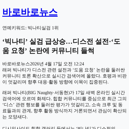
바로바로뉴스
연예
키워드:
빅나티
실검
1
위
‘빅나티’ 실검 급상승…디스전 설전·‘도
움 요청’ 논란에 커뮤니티 들썩
바로바로뉴스
2026년 4월 17일 오전 12:24
래퍼 빅나티가 디스전 관련 설전과 ‘도움 요청’ 논란을 둘러싼
커뮤니티 토론 확산으로 실시간 검색어에 올랐다. 호평과 비판
이 엇갈리며 향후 대응·활동 방향에 이목이 집중된다.
래퍼 빅나티(BIG Naughty·서동현)가 17일 새벽 온라인 실시간
검색어에 오르며 화제다. 힙합 커뮤니티를 중심으로 최근 그의
‘디스’ 관련 행보를 둘러싼 평가가 엇갈리고, 소속 크루 및 동
료들과의 관계, 향후 활동 방식까지 거론되면서 관심이 확산되
는 모양새다.
디시인사이드 힙합 갤러리 등에서는 ‘빅나티가 디스전의