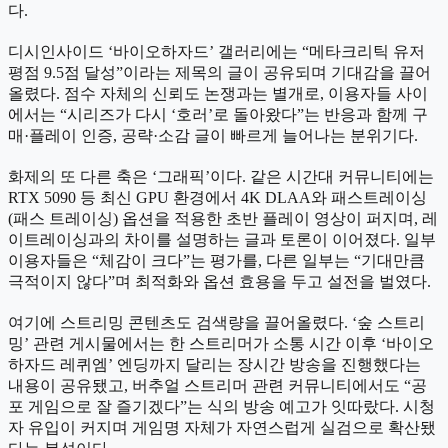
다.
디시인사이드 ‘바이오하자드’ 갤러리에는 “메타크리틱 유저
평점 9.5점 달성”이라는 제목의 글이 공유되며 기대감을 끌어
올렸다. 점수 자체의 신뢰도 논쟁과는 별개로, 이용자들 사이
에서는 “시리즈가 다시 ‘호러’로 돌아왔다”는 반응과 함께 구
매·플레이 인증, 공략·소감 글이 빠르게 늘어나는 분위기다.
화제의 또 다른 축은 ‘그래픽’이다. 같은 시간대 커뮤니티에는
RTX 5090 등 최신 GPU 환경에서 4K DLAA와 패스트레이싱
(패스 트레이싱) 옵션을 적용한 초반 플레이 영상이 퍼지며, 레
이트레이싱과의 차이를 설명하는 글과 토론이 이어졌다. 일부
이용자들은 “체감이 크다”는 평가를, 다른 일부는 “기대만큼
극적이지 않다”며 최적화와 옵션 효용을 두고 설전을 벌였다.
여기에 스트리밍 콘텐츠도 검색량을 끌어올렸다. ‘숲 스트리
밍’ 관련 게시물에서는 한 스트리머가 소통 시간 이후 ‘바이오
하자드 레퀴엠’ 엔딩까지 달리는 장시간 방송을 진행했다는
내용이 공유됐고, 버추얼 스트리머 관련 커뮤니티에서도 “공
포 게임으로 잘 즐기겠다”는 식의 방송 예고가 잇따랐다. 시청
자 유입이 커지며 게임명 자체가 자연스럽게 실검으로 확산됐