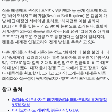
다는 분석이다.
작품 배경에도 관심이 모인다. 위키백과 등 공개 정보에 따르
면 ‘바이오하자드 레퀴엠(Resident Evil Requiem)’은 캡콤이 개
발·배급 예정인 서바이벌 호러로, ‘레지던트 이블 빌리지
(2021)’ 이후를 잇는 시리즈 9번째 본편으로 소개된다. 호텔에
서 발생한 의문의 죽음을 조사하는 FBI 요원 ‘그레이스 애쉬크
로프트’가 새로운 주인공으로 등장한다는 설정이 알려지며,
팬들은 세계관 연결고리와 전개 방향을 추측하고 있다.
다른 게임들과 함께 거론되는 점도 ‘화제성’에 불을 붙였다. 디
시 ‘중세게임’ 갤러리에서는 ‘바이오하자드 레퀴엠’이 ‘붉은사
막’, ‘GTA6’ 등과 함께 기대작 라인업으로 언급되며 비교·대조
의 대상이 됐다. 대작 출시 경쟁 구도 속에서 공포 장르가 얼마
나 대중성을 확보할지, 그리고 고사양 그래픽을 내세운 만큼
최적화와 접근성이 뒷받침될지가 향후 관전 포인트로 꼽힌다.
참고 출처
&#34;바이오하자드 레퀴엠&#34; 메타크리틱 유저평점
9.5점 달성
바이오하자드 레퀴엠, 붉은사막, GTA6